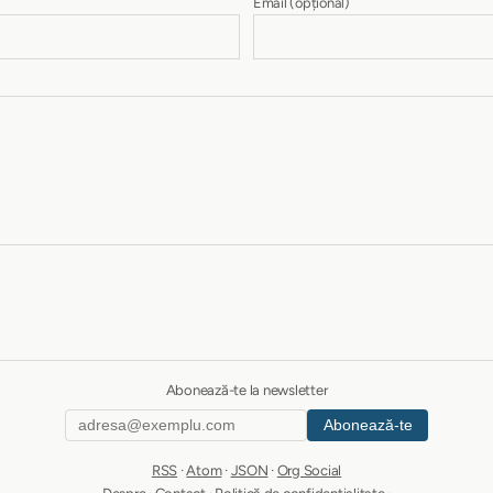
Email
(opțional)
Abonează-te la newsletter
Abonează-te
RSS
·
Atom
·
JSON
·
Org Social