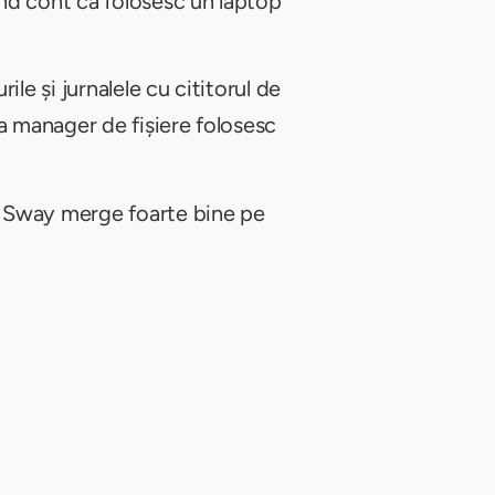
nd cont că folosesc un laptop
urile și jurnalele cu cititorul de
a manager de fișiere folosesc
 Sway merge foarte bine pe