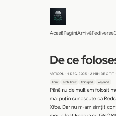
Acasă
Pagini
Arhivă
Fediverse
C
De ce folose
ARTICOL -
4 DEC. 2025
-
2 MIN DE CITIT
linux
arch-linux
thinkpad
wayland
Până nu de mult am folosit mul
mai puțin cunoscute ca Redco
Xfce. Dar nu m-am simțit confo
meu a fost Fedora cu GNOM