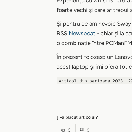
Experiența cu X11 și i3 nu er
foarte vechi și care ar trebui
Și pentru ce am nevoie Sway e
RSS
Newsboat
- chiar și la 
o combinație între PCManFM
În prezent folosesc un Leno
acest laptop și îmi oferă tot
Articol din perioada 2023, 2
Ți-a plăcut articolul?
👍
0
👎
0