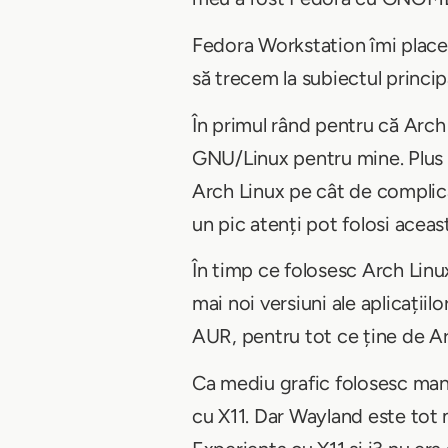
Fedora Workstation îmi place 
să trecem la subiectul princi
În primul rând pentru că Arch 
GNU/Linux pentru mine. Plus 
Arch Linux pe cât de complica
un pic atenți pot folosi aceast
În timp ce folosesc Arch Linux
mai noi versiuni ale aplicații
AUR, pentru tot ce ține de A
Ca mediu grafic folosesc mana
cu X11. Dar Wayland este tot 