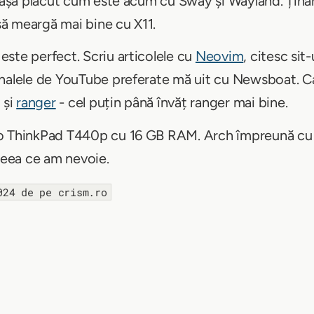
a așa plăcut cum este acum cu Sway și Wayland. Ținâ
 să meargă mai bine cu X11.
ste perfect. Scriu articolele cu
Neovim
, citesc sit-
canalele de YouTube preferate mă uit cu Newsboat. C
 și
ranger
- cel puțin până învăț ranger mai bine.
vo ThinkPad T440p cu 16 GB RAM. Arch împreună cu
 ceea ce am nevoie.
024 de pe crism.ro