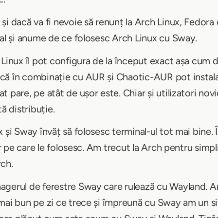
și dacă va fi nevoie să renunț la Arch Linux, Fedora 
pal și anume de ce folosesc Arch Linux cu Sway.
Linux îl pot configura de la început exact așa cum d
că în combinație cu AUR și Chaotic-AUR pot instala 
t pare, pe atât de ușor este. Chiar și utilizatori no
ă distribuție.
 și Sway învăț să folosesc terminal-ul tot mai bine. Î
lor pe care le folosesc. Am trecut la Arch pentru simp
rch.
gerul de ferestre Sway care rulează cu Wayland. Am
mai bun pe zi ce trece și împreună cu Sway am un si