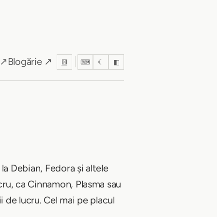
 ↗
Blogărie ↗
⚄
⌨
☾
◧
la Debian, Fedora și altele
ucru, ca Cinnamon, Plasma sau
i de lucru. Cel mai pe placul