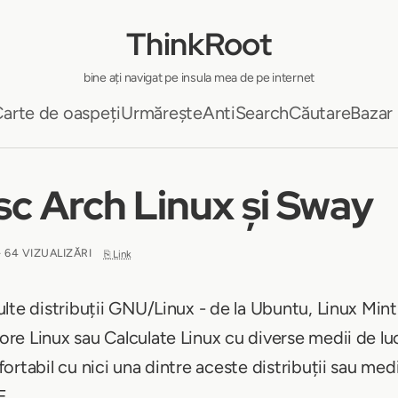
ThinkRoot
bine ați navigat pe insula mea de pe internet
arte de oaspeți
Urmărește
AntiSearch
Căutare
Bazar
sc Arch Linux și Sway
- 64 VIZUALIZĂRI
⎘ Link
te distribuții GNU/Linux - de la Ubuntu, Linux Mint 
re Linux sau Calculate Linux cu diverse medii de l
rtabil cu nici una dintre aceste distribuții sau medi
E.