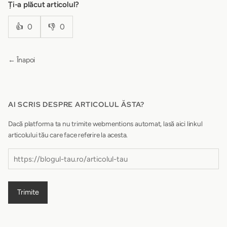
Ți-a plăcut articolul?
👍
0
👎
0
← Înapoi
AI SCRIS DESPRE ARTICOLUL ĂSTA?
Dacă platforma ta nu trimite webmentions automat, lasă aici linkul
articolului tău care face referire la acesta.
Trimite