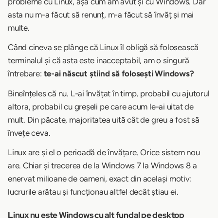
probleme cu Linux, așa cum am avut și cu Windows. Dar
asta nu m-a făcut să renunț, m-a făcut să învăț și mai
multe.
Când cineva se plânge că Linux îl obligă să folosească
terminalul și că asta este inacceptabil, am o singură
întrebare:
te-ai născut știind să folosești Windows?
Bineînțeles că nu. L-ai învățat în timp, probabil cu ajutorul
altora, probabil cu greșeli pe care acum le-ai uitat de
mult. Din păcate, majoritatea uită cât de greu a fost să
învețe ceva.
Linux are și el o perioadă de învățare. Orice sistem nou
are. Chiar și trecerea de la Windows 7 la Windows 8 a
enervat milioane de oameni, exact din același motiv:
lucrurile arătau și funcționau altfel decât știau ei.
Linux nu este Windows cu alt fundal pe desktop