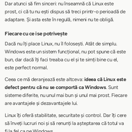
Dar atunci să fim sinceri: nu înseamnă că Linux este
prost, ci că tu nu ești dispus să treci printr-o perioadă de
adaptare. Și asta este în regulă, nimeni nu te obligă.
Fiecare cu ce i se potrivește
Dacă nu îți place Linux, nu îl folosești. Atât de simplu.
Windows este un sistem funcțional, nu pot spune că este
bun, dar dacă îți faci treaba cu el și te simți bine cu el,
este perfect normal.
Ceea ce mă deranjează este altceva:
ideea că Linux este
defect pentru că nu se comportă ca Windows
. Sunt
sisteme diferite, nu unul mai bun și unul mai prost. Fiecare
are avantajele și dezavantajele lui.
Linux îți oferă stabilitate, securitate și control. Dar îți cere
să înveți lucruri noi și să renunți la așteptarea că totul va
fi la fel ca pe Windows.