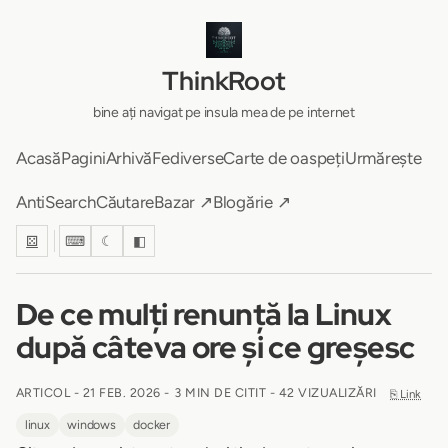
ThinkRoot
bine ați navigat pe insula mea de pe internet
Acasă
Pagini
Arhivă
Fediverse
Carte de oaspeți
Urmărește
AntiSearch
Căutare
Bazar ↗
Blogărie ↗
⚄
⌨
☾
◧
De ce mulți renunță la Linux
după câteva ore și ce greșesc
ARTICOL -
21 FEB. 2026
-
3 MIN DE CITIT
- 42 VIZUALIZĂRI
⎘ Link
linux
windows
docker