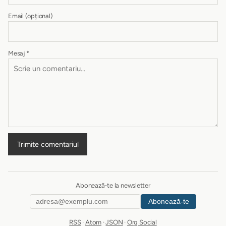
Email
(opțional)
Mesaj
*
Trimite comentariul
Abonează-te la newsletter
Abonează-te
RSS
·
Atom
·
JSON
·
Org Social