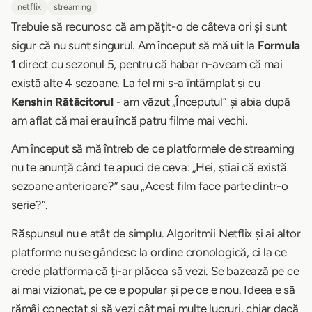
netflix
streaming
Trebuie să recunosc că am pățit-o de câteva ori și sunt
sigur că nu sunt singurul. Am început să mă uit la
Formula
1
direct cu sezonul 5, pentru că habar n-aveam că mai
există alte 4 sezoane. La fel mi s-a întâmplat și cu
Kenshin Rătăcitorul
- am văzut „Începutul” și abia după
am aflat că mai erau încă patru filme mai vechi.
Am început să mă întreb de ce platformele de streaming
nu te anunță când te apuci de ceva: „Hei, știai că există
sezoane anterioare?” sau „Acest film face parte dintr-o
serie?”.
Răspunsul nu e atât de simplu. Algoritmii Netflix și ai altor
platforme nu se gândesc la ordine cronologică, ci la ce
crede platforma că ți-ar plăcea să vezi. Se bazează pe ce
ai mai vizionat, pe ce e popular și pe ce e nou. Ideea e să
rămâi conectat și să vezi cât mai multe lucruri, chiar dacă