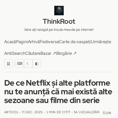
ThinkRoot
bine ați navigat pe insula mea de pe internet
Acasă
Pagini
Arhivă
Fediverse
Carte de oaspeți
Urmărește
AntiSearch
Căutare
Bazar ↗
Blogărie ↗
⚄
⌨
☾
◧
De ce Netflix și alte platforme
nu te anunță că mai există alte
sezoane sau filme din serie
ARTICOL -
11 DEC. 2025
-
1 MIN DE CITIT
- 54 VIZUALIZĂRI
⎘ Link