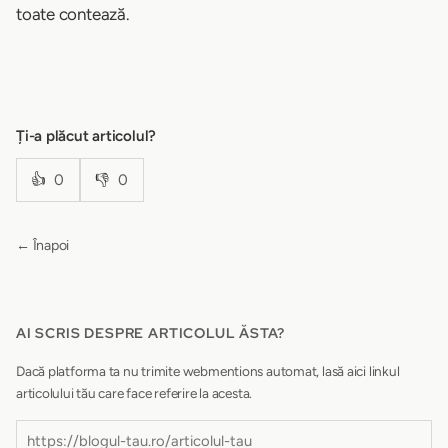
toate contează.
Ți-a plăcut articolul?
👍
0
👎
0
← Înapoi
AI SCRIS DESPRE ARTICOLUL ĂSTA?
Dacă platforma ta nu trimite webmentions automat, lasă aici linkul
articolului tău care face referire la acesta.