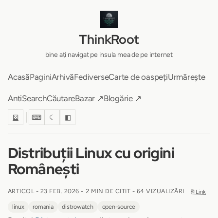
ThinkRoot
bine ați navigat pe insula mea de pe internet
Acasă
Pagini
Arhivă
Fediverse
Carte de oaspeți
Urmărește
AntiSearch
Căutare
Bazar ↗
Blogărie ↗
⚄
⌨
☾
◧
Distribuții Linux cu origini
Românești
ARTICOL -
23 FEB. 2026
-
2 MIN DE CITIT
- 64 VIZUALIZĂRI
⎘ Link
linux
romania
distrowatch
open-source