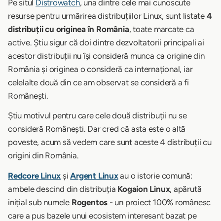
Pe situl
Distrowatch
, una dintre cele mai cunoscute
resurse pentru urmărirea distribuțiilor Linux, sunt listate
4
distribuții cu originea în România
, toate marcate ca
active. Știu sigur că doi dintre dezvoltatorii principali ai
acestor distribuții nu își consideră munca ca origine din
România și originea o consideră ca internațional, iar
celelalte două din ce am observat se consideră a fi
Românești.
Știu motivul pentru care cele două distribuții nu se
consideră Românești. Dar cred că asta este o altă
poveste, acum să vedem care sunt aceste 4 distribuții cu
origini din România.
Redcore Linux
și
Argent Linux
au o istorie comună:
ambele descind din distribuția
Kogaion Linux
, apărută
inițial sub numele
Rogentos
- un proiect 100% românesc
care a pus bazele unui ecosistem interesant bazat pe