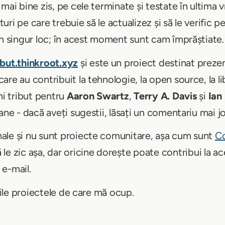
mai bine zis, pe cele terminate și testate în ultima
ri pe care trebuie să le actualizez și să le verific p
un singur loc; în acest moment sunt cam împrăștiate.
ibut.thinkroot.xyz
și este un proiect destinat prezen
re au contribuit la tehnologie, la open source, la lib
i tribut pentru
Aaron Swartz
,
Terry A. Davis
și
Ian
ane - dacă aveți sugestii, lăsați un comentariu mai jo
ale și nu sunt proiecte comunitare, așa cum sunt
Co
ă le zic așa, dar oricine dorește poate contribui la a
 e-mail.
utile proiectele de care mă ocup.