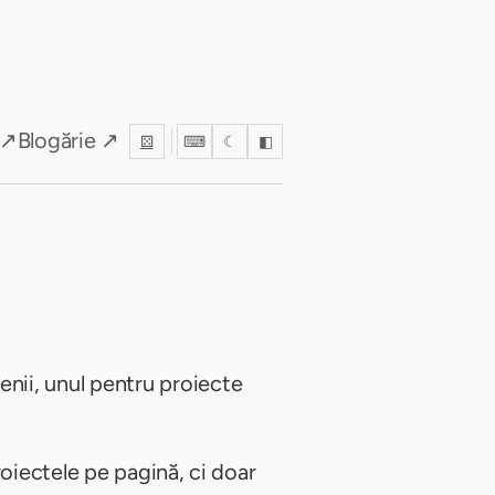
 ↗
Blogărie ↗
⚄
⌨
☾
◧
ii, unul pentru proiecte
oiectele pe pagină, ci doar