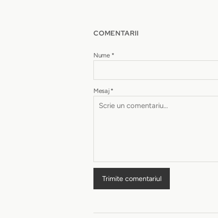
COMENTARII
Nume
*
Mesaj
*
Trimite comentariul