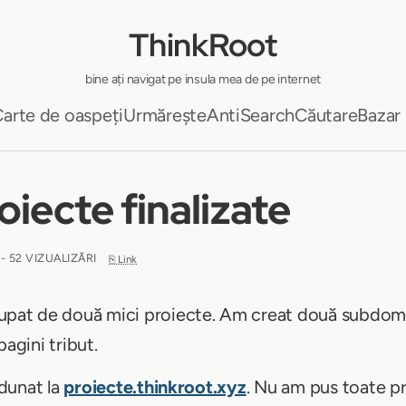
ThinkRoot
bine ați navigat pe insula mea de pe internet
arte de oaspeți
Urmărește
AntiSearch
Căutare
Bazar
oiecte finalizate
- 52 VIZUALIZĂRI
⎘ Link
at de două mici proiecte. Am creat două subdomen
pagini tribut.
dunat la
proiecte.thinkroot.xyz
. Nu am pus toate pr