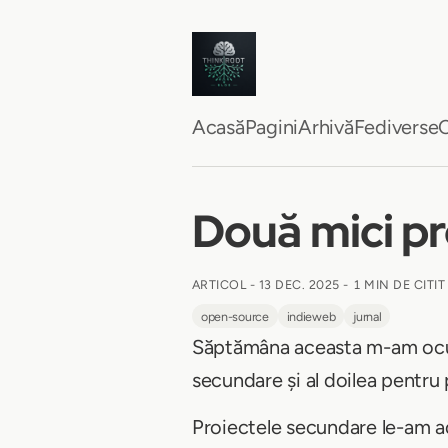
Acasă
Pagini
Arhivă
Fediverse
C
Două mici pr
ARTICOL -
13 DEC. 2025
-
1 MIN DE CITIT
open-source
indieweb
jurnal
Săptămâna aceasta m-am ocup
secundare și al doilea pentru 
Proiectele secundare le-am a