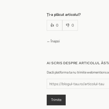
Ți-a plăcut articolul?
👍
0
👎
0
← Înapoi
AI SCRIS DESPRE ARTICOLUL ĂST
Dacă platforma ta nu trimite webmentions autom
Trimite