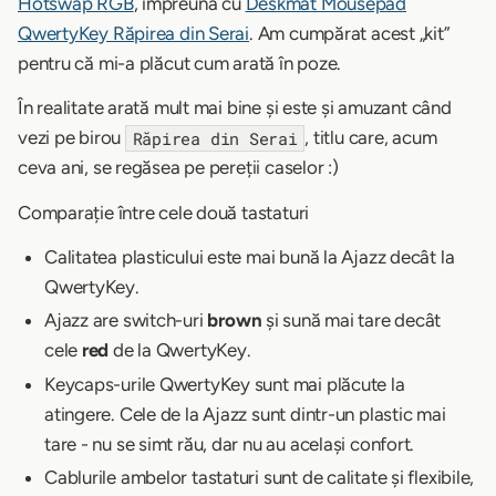
Hotswap RGB
, împreună cu
Deskmat Mousepad
QwertyKey Răpirea din Serai
. Am cumpărat acest „kit”
pentru că mi-a plăcut cum arată în poze.
În realitate arată mult mai bine și este și amuzant când
vezi pe birou
, titlu care, acum
Răpirea din Serai
ceva ani, se regăsea pe pereții caselor :)
Comparație între cele două tastaturi
Calitatea plasticului este mai bună la Ajazz decât la
QwertyKey.
Ajazz are switch-uri
brown
și sună mai tare decât
cele
red
de la QwertyKey.
Keycaps-urile QwertyKey sunt mai plăcute la
atingere. Cele de la Ajazz sunt dintr-un plastic mai
tare - nu se simt rău, dar nu au același confort.
Cablurile ambelor tastaturi sunt de calitate și flexibile,