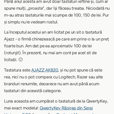
Până anul acesta am avut doar tastaturi ieftine și, cum ar
spune mulți, „proaste”, dar își făceau treaba. Niciodată nu
m-au atras tastaturile mai scumpe de 100, 150 de lei. Pur
și simplu nu le vedeam rostul.
La începutul acestui an am licitat pe un sit o tastatură
Ajazz - o firmă chinezească pe care am prins-o la un preț
foarte bun. Am dat pe ea aproximativ 100 de lei
(rotunjit). În prezent, nu mai am cont pe acel sit de
licitații. 🙂
Tastatura este
AJAZZ AK820
, și nu pot spune că este
rea, nici nu o pot compara cu Logitech, Razer sau alte
branduri renumite, deoarece nu am avut până acum
tastaturi din această categorie.
Luna aceasta am cumpărat o tastatură de la QwertyKey,
mai exact modelul:
QwertyKey Răpirea din Serai