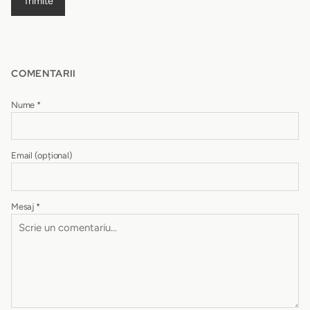
Trimite
COMENTARII
Nume
*
Email
(opțional)
Mesaj
*