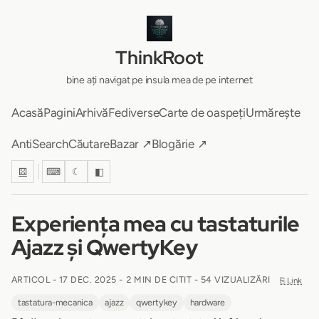
ThinkRoot
bine ați navigat pe insula mea de pe internet
Acasă
Pagini
Arhivă
Fediverse
Carte de oaspeți
Urmărește
AntiSearch
Căutare
Bazar ↗
Blogărie ↗
⚄
⌨
☾
◧
Experiența mea cu tastaturile
Ajazz și QwertyKey
ARTICOL -
17 DEC. 2025
-
2 MIN DE CITIT
- 54 VIZUALIZĂRI
⎘ Link
tastatura-mecanica
ajazz
qwertykey
hardware