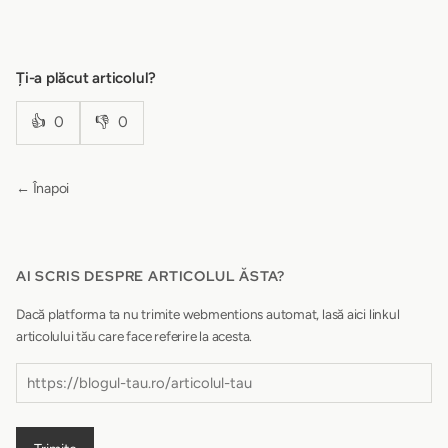
Ți-a plăcut articolul?
👍
0
👎
0
← Înapoi
AI SCRIS DESPRE ARTICOLUL ĂSTA?
Dacă platforma ta nu trimite webmentions automat, lasă aici linkul
articolului tău care face referire la acesta.