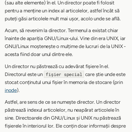
(sau alte elemente) în el. Un director poate fi folosit
pentru a menține un index al articolelor, astfel încât să
puteți găsi articolele mult mai ușor, acolo unde se află.
Acum, să revenim la director. Termenul a existat chiar
înainte de apariția GNU/Linux-ului. Vine din era UNIX, iar
GNU/Linux moștenește o mulțime de lucruri de la UNIX -
acesta fiind doar unul dintre ele.
Un director nu păstrează cu adevărat fișiere în el.
Directorul este un
care știe unde este
fișier special
stocat conținutul unui fișier în memoria de stocare (prin
inode
).
Astfel, are sens de ce se numește director. Un director
păstrează indexul articolelor, nu neapărat articolele în
sine. Directoarele din GNU/Linux și UNIX nu păstrează
fișierele în interiorul lor. Ele conțin doar informații despre