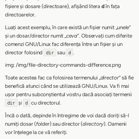
fișiere și dosare (directoare), afișând litera
d
în fața
directoarelor.
Luați acest exemplu, în care există un fișier numit „
unele
”
și un dosar/director numit „
ceva
”. Observați cum diferite
comenzi GNU/Linux fac diferența între un fișier și un
director folosind
sau
.
dir
d
img: /img/file-directory-commands-difference.png
Toate acestea fac ca folosirea termenului „
director
” să fie
benefică atunci când se utilizează GNU/Linux. Va fi mai
ușor pentru subconștientul vostru dacă asociați termenii
și
cu directorul.
dir
d
Încă o dată, depinde în întregime de voi dacă doriți să-l
numiți dosar (
folder
) sau director (
directory
). Oamenii
vor înțelege la ce vă referiți.