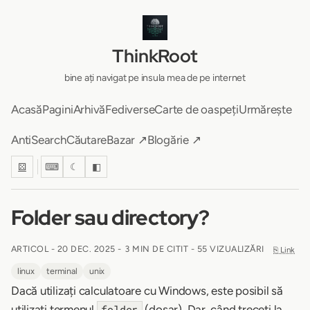
ThinkRoot
bine ați navigat pe insula mea de pe internet
Acasă
Pagini
Arhivă
Fediverse
Carte de oaspeți
Urmărește
AntiSearch
Căutare
Bazar ↗
Blogărie ↗
⚄
⌨
☾
◧
Folder sau directory?
ARTICOL -
20 DEC. 2025
-
3 MIN DE CITIT
- 55 VIZUALIZĂRI
⎘ Link
linux
terminal
unix
Dacă utilizați calculatoare cu Windows, este posibil să
utilizați termenul
(dosar). Dar, când treceți la
folder