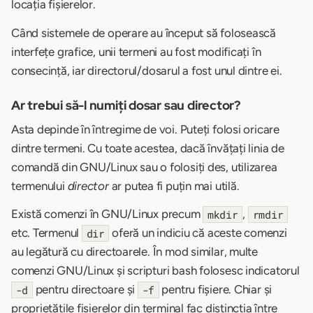
locația fișierelor.
Când sistemele de operare au început să folosească
interfețe grafice, unii termeni au fost modificați în
consecință, iar directorul/dosarul a fost unul dintre ei.
Ar trebui să-l numiți dosar sau director?
Asta depinde în întregime de voi. Puteți folosi oricare
dintre termeni. Cu toate acestea, dacă învățați linia de
comandă din GNU/Linux sau o folosiți des, utilizarea
termenului
director
ar putea fi puțin mai utilă.
Există comenzi în GNU/Linux precum
,
mkdir
rmdir
etc. Termenul
oferă un indiciu că aceste comenzi
dir
au legătură cu directoarele. În mod similar, multe
comenzi GNU/Linux și scripturi bash folosesc indicatorul
pentru directoare și
pentru fișiere. Chiar și
-d
-f
proprietățile fișierelor din terminal fac distincția între