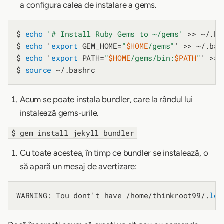
a configura calea de instalare a gems.
$ 
echo
'# Install Ruby Gems to ~/gems'
 >> ~/.ba
$ 
echo
 '
export
 GEM_HOME=
"
$HOME
/gems"
' >> ~/.bash
$ 
echo
 '
export
 PATH=
"
$HOME
/gems/bin:
$PATH
"
' >> 
$ 
source
Acum se poate instala bundler, care la rândul lui
instalează gems-urile.
$ gem install jekyll bundler
Cu toate acestea, în timp ce bundler se instalează, o
să apară un mesaj de avertizare:
WARNING: Tou dont't have /home/thinkroot99/.
loc