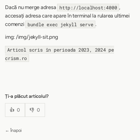
Dacă nu merge adresa
,
http://localhost:4000
accesați adresa care apare în terminal la rularea ultimei
comenzi
.
bundle exec jekyll serve
img: /img/jekyll-sit.png
Articol scris în perioada 2023, 2024 pe
crism.ro
Ți-a plăcut articolul?
👍
0
👎
0
← Înapoi