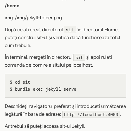
/home
.
img: /img/jekyll-folder.png
După ce ați creat directorul
, în directorul Home,
sit
puteți construi sit-ul și verifica dacă funcționează totul
cum trebuie.
În terminal, mergeți în directorul
și apoi rulați
sit
comanda de pornire a sitului pe localhost.
$ cd sit

Deschideți navigatorul preferat și introduceți următoarea
legătură în bara de adrese:
.
http://localhost:4000
Ar trebui să puteți accesa sit-ul Jekyll.