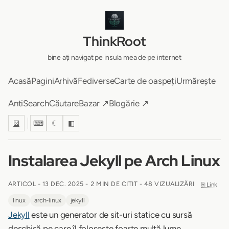
ThinkRoot
bine ați navigat pe insula mea de pe internet
Acasă
Pagini
Arhivă
Fediverse
Carte de oaspeți
Urmărește
AntiSearch
Căutare
Bazar ↗
Blogărie ↗
⚄
⌨
☾
◧
Instalarea Jekyll pe Arch Linux
ARTICOL -
13 DEC. 2025
-
2 MIN DE CITIT
- 48 VIZUALIZĂRI
⎘ Link
linux
arch-linux
jekyll
Jekyll
este un generator de sit-uri statice cu sursă
deschisă pe care îl folosește foarte multă lume.