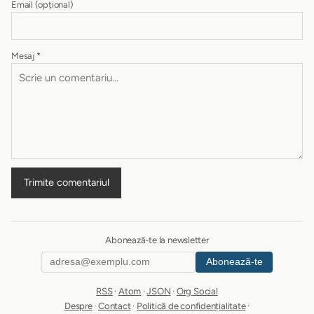
Email
(opțional)
Mesaj
*
Trimite comentariul
Abonează-te la newsletter
Abonează-te
RSS
·
Atom
·
JSON
·
Org Social
Despre
·
Contact
·
Politică de confidențialitate
·