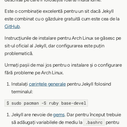
Este o combinație excelentă pentru un sit dacă Jekyll
este combinat cu o găzduire gratuită cum este cea de la
GitHub
.
Instrucțiunile de instalare pentru Arch Linux se găsesc pe
sit-ul oficial al Jekyll, dar configurarea este puțin
problematică.
Urmați pașii de mai jos pentru o instalare și o configurare
fără probleme pe Arch Linux.
Instalați
cerințele generale
pentru Jekyll folosind
terminalul:
$ sudo pacman -S ruby base-devel
Jekyll are nevoie de
gems
. Dar pentru început trebuie
să adăugați variabilele de mediu la
pentru
.bashrc