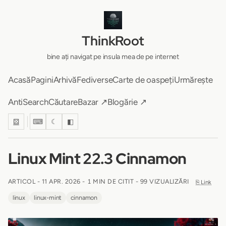
ThinkRoot
bine ați navigat pe insula mea de pe internet
Acasă
Pagini
Arhivă
Fediverse
Carte de oaspeți
Urmărește
AntiSearch
Căutare
Bazar ↗
Blogărie ↗
⚄
⌨
☾
◧
Linux Mint 22.3 Cinnamon
ARTICOL -
11 APR. 2026
-
1 MIN DE CITIT
- 99 VIZUALIZĂRI
⎘ Link
linux
linux-mint
cinnamon