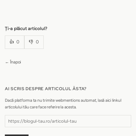
Ți-a plăcut articolul?
👍
0
👎
0
← Înapoi
AI SCRIS DESPRE ARTICOLUL ĂSTA?
Dacă platforma ta nu trimite webmentions automat, lasă aici linkul
articolului tău care face referire la acesta.