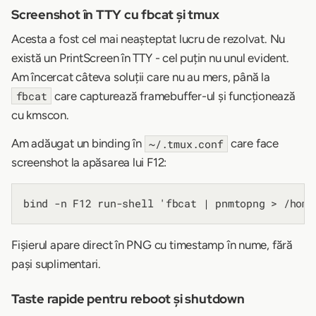
Screenshot în TTY cu fbcat și tmux
Acesta a fost cel mai neașteptat lucru de rezolvat. Nu
există un PrintScreen în TTY - cel puțin nu unul evident.
Am încercat câteva soluții care nu au mers, până la
care capturează framebuffer-ul și funcționează
fbcat
cu kmscon.
Am adăugat un binding în
care face
~/.tmux.conf
screenshot la apăsarea lui F12:
Fișierul apare direct în PNG cu timestamp în nume, fără
pași suplimentari.
Taste rapide pentru reboot și shutdown