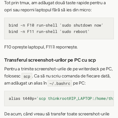
Tot prin tmux, am adăugat două taste rapide pentru a
opri sau reporni laptopul fără să ies din micro:
bind -n F10 run-shell 'sudo shutdown now'

F10 oprește laptopul, F11 îl repornește.
Transferul screenshot-urilor pe PC cu scp
Pentru a trimite screenshot-urile de pe writerdeck pe PC,
folosesc
. Ca să nu scriu comanda de fiecare dată,
scp
am adăugat un alias în
pe PC:
~/.bashrc
alias t440p=
'scp thinkroot@IP_LAPTOP:/home/thin
De acum, când vreau să transfer toate screenshot-urile