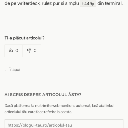
de pe writerdeck, rulez pur și simplu
din terminal.
t440p
Ți-a plăcut articolul?
👍
0
👎
0
← Înapoi
AI SCRIS DESPRE ARTICOLUL ĂSTA?
Dacă platforma ta nu trimite webmentions automat, lasă aici linkul
articolului tău care face referire la acesta.