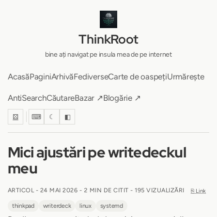
ThinkRoot
bine ați navigat pe insula mea de pe internet
Acasă
Pagini
Arhivă
Fediverse
Carte de oaspeți
Urmărește
AntiSearch
Căutare
Bazar ↗
Blogărie ↗
⚄
⌨
☾
◧
Mici ajustări pe writedeckul
meu
ARTICOL -
24 MAI 2026
-
2 MIN DE CITIT
- 195 VIZUALIZĂRI
⎘ Link
thinkpad
writerdeck
linux
systemd