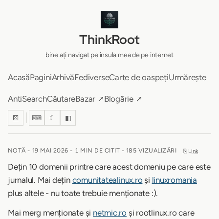
ThinkRoot
bine ați navigat pe insula mea de pe internet
Acasă
Pagini
Arhivă
Fediverse
Carte de oaspeți
Urmărește
AntiSearch
Căutare
Bazar ↗
Blogărie ↗
⚄
⌨
☾
◧
NOTĂ -
19 MAI 2026
-
1 MIN DE CITIT
- 185 VIZUALIZĂRI
⎘ Link
Dețin 10 domenii printre care acest domeniu pe care este
jurnalul. Mai dețin
comunitatealinux.ro
și
linuxromania
plus altele - nu toate trebuie menționate :).
Mai merg menționate și
netmic.ro
și rootlinux.ro care