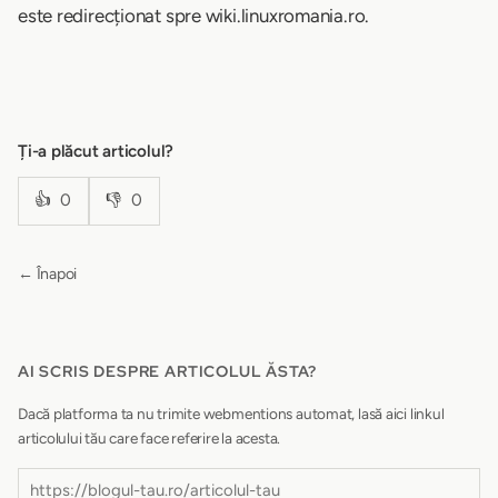
este redirecționat spre wiki.linuxromania.ro.
Ți-a plăcut articolul?
👍
0
👎
0
← Înapoi
AI SCRIS DESPRE ARTICOLUL ĂSTA?
Dacă platforma ta nu trimite webmentions automat, lasă aici linkul
articolului tău care face referire la acesta.