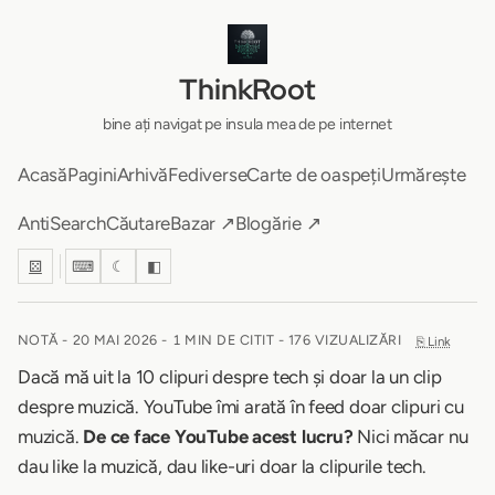
ThinkRoot
bine ați navigat pe insula mea de pe internet
Acasă
Pagini
Arhivă
Fediverse
Carte de oaspeți
Urmărește
AntiSearch
Căutare
Bazar ↗
Blogărie ↗
⚄
⌨
☾
◧
NOTĂ -
20 MAI 2026
-
1 MIN DE CITIT
- 176 VIZUALIZĂRI
⎘ Link
Dacă mă uit la 10 clipuri despre tech și doar la un clip
despre muzică. YouTube îmi arată în feed doar clipuri cu
muzică.
De ce face YouTube acest lucru?
Nici măcar nu
dau like la muzică, dau like-uri doar la clipurile tech.