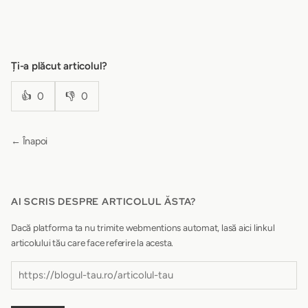
Ți-a plăcut articolul?
👍
0
👎
0
← Înapoi
AI SCRIS DESPRE ARTICOLUL ĂSTA?
Dacă platforma ta nu trimite webmentions automat, lasă aici linkul
articolului tău care face referire la acesta.