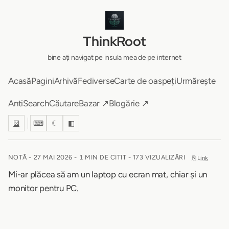
ThinkRoot
bine ați navigat pe insula mea de pe internet
Acasă
Pagini
Arhivă
Fediverse
Carte de oaspeți
Urmărește
AntiSearch
Căutare
Bazar ↗
Blogărie ↗
⚄
⌨
☾
◧
NOTĂ -
27 MAI 2026
-
1 MIN DE CITIT
- 173 VIZUALIZĂRI
⎘ Link
Mi-ar plăcea să am un laptop cu ecran mat, chiar și un
monitor pentru PC.