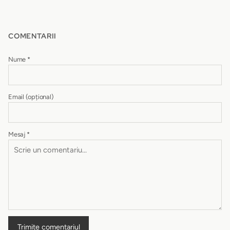
COMENTARII
Nume
*
Email
(opțional)
Mesaj
*
Trimite comentariul