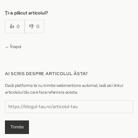
Ți-a plăcut articolul?
👍
0
👎
0
← Înapoi
AI SCRIS DESPRE ARTICOLUL ĂSTA?
Dacă platforma ta nu trimite webmentions automat, lasă aici linkul
articolului tău care face referire la acesta.
Trimite