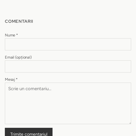
COMENTARII
Nume
*
Email
(opțional)
Mesaj
*
Trimite comentariul