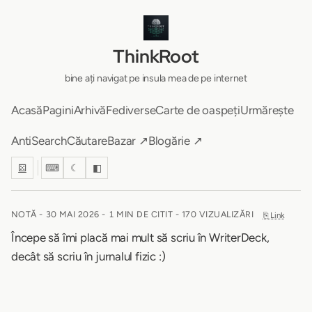
ThinkRoot
bine ați navigat pe insula mea de pe internet
Acasă
Pagini
Arhivă
Fediverse
Carte de oaspeți
Urmărește
AntiSearch
Căutare
Bazar ↗
Blogărie ↗
⚄
⌨
☾
◧
NOTĂ -
30 MAI 2026
-
1 MIN DE CITIT
- 170 VIZUALIZĂRI
⎘ Link
Începe să îmi placă mai mult să scriu în WriterDeck,
decât să scriu în jurnalul fizic :)