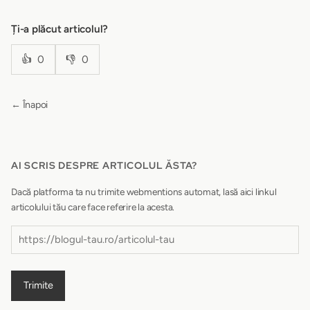
Ți-a plăcut articolul?
👍
0
👎
0
← Înapoi
AI SCRIS DESPRE ARTICOLUL ĂSTA?
Dacă platforma ta nu trimite webmentions automat, lasă aici linkul
articolului tău care face referire la acesta.
Trimite