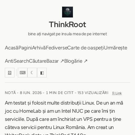
ThinkRoot
bine ați navigat pe insula mea de pe internet
Acasă
Pagini
Arhivă
Fediverse
Carte de oaspeți
Urmărește
AntiSearch
Căutare
Bazar ↗
Blogărie ↗
⚄
⌨
☾
◧
NOTĂ -
8 IUN. 2026
-
1 MIN DE CITIT
- 153 VIZUALIZĂRI
⎘ Link
Am testat și folosit multe distribuții Linux. De un an mă
joc cu HomeLab și am un Intel NUC pe care îmi țin
serviciile. După care am închiriat un VPS pentru a ține
câteva servicii pentru Linux România. Am creat un