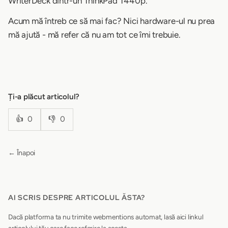
WriterDeck dintr-un ThinkPad T440p.
Acum mă întreb ce să mai fac? Nici hardware-ul nu prea
mă ajută - mă refer că nu am tot ce îmi trebuie.
Ți-a plăcut articolul?
👍
0
👎
0
← Înapoi
AI SCRIS DESPRE ARTICOLUL ĂSTA?
Dacă platforma ta nu trimite webmentions automat, lasă aici linkul
articolului tău care face referire la acesta.