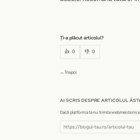
Ți-a plăcut articolul?
👍
0
👎
0
← Înapoi
AI SCRIS DESPRE ARTICOLUL ĂST
Dacă platforma ta nu trimite webmentions autom