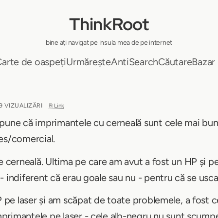
ThinkRoot
bine ați navigat pe insula mea de pe internet
arte de oaspeți
Urmărește
AntiSearch
Căutare
Bazar
59 VIZUALIZĂRI
⎘ Link
pune că imprimantele cu cerneală sunt cele mai bune
es/comercial.
erneală. Ultima pe care am avut a fost un HP și pe 
- indiferent că erau goale sau nu - pentru că se usc
e laser și am scăpat de toate problemele, a fost ce
primantele pe laser - cele alb-negru nu sunt scump