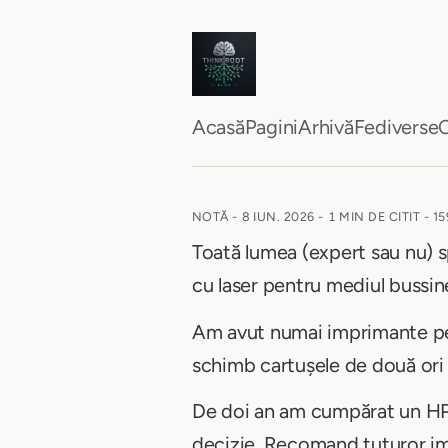
Acasă
Pagini
Arhivă
Fediverse
C
NOTĂ -
8 IUN. 2026
-
1 MIN DE CITIT
- 1
Toată lumea (expert sau nu) s
cu laser pentru mediul bussin
Am avut numai imprimante pe c
schimb cartușele de două ori 
De doi an am cumpărat un HP p
decizie. Recomand tuturor im