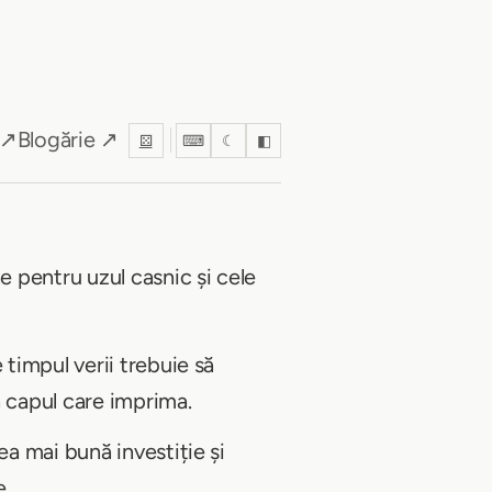
 ↗
Blogărie ↗
⚄
⌨
☾
◧
 pentru uzul casnic și cele
timpul verii trebuie să
a capul care imprima.
a mai bună investiție și
e.