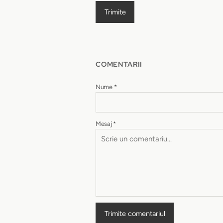
Trimite
COMENTARII
Nume
*
Mesaj
*
Trimite comentariul