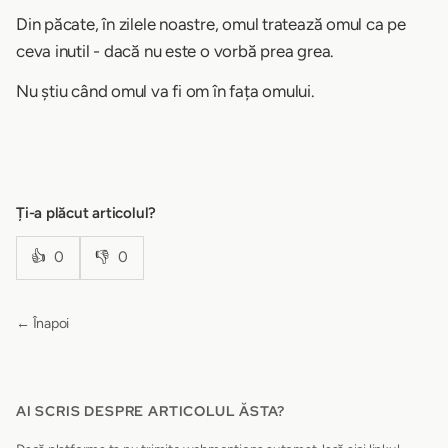
Din păcate, în zilele noastre, omul tratează omul ca pe
ceva inutil - dacă nu este o vorbă prea grea.
Nu știu când omul va fi om în fața omului.
Ți-a plăcut articolul?
👍
0
👎
0
← Înapoi
AI SCRIS DESPRE ARTICOLUL ĂSTA?