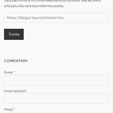
Dacă platforma ta nu trimite webmentions automat, lasă aici linkul
articolului tău care face referire la acesta.
Trimite
COMENTARII
Nume
*
Email
(opțional)
Mesaj
*