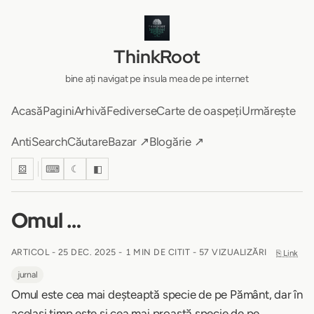
ThinkRoot
bine ați navigat pe insula mea de pe internet
Acasă
Pagini
Arhivă
Fediverse
Carte de oaspeți
Urmărește
AntiSearch
Căutare
Bazar ↗
Blogărie ↗
⚄
⌨
☾
◧
Omul …
ARTICOL -
25 DEC. 2025
-
1 MIN DE CITIT
- 57 VIZUALIZĂRI
⎘ Link
jurnal
Omul este cea mai deșteaptă specie de pe Pământ, dar în
același timp este și cea mai proastă specie de pe