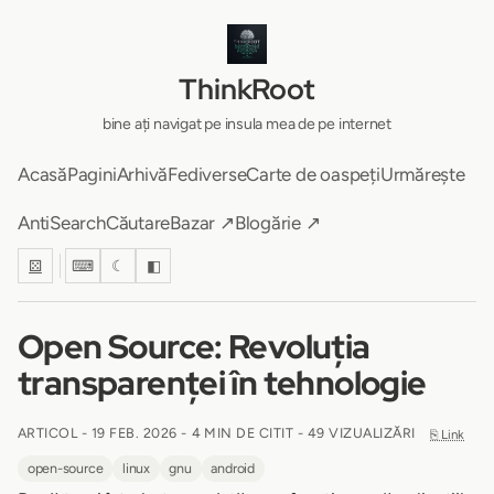
ThinkRoot
bine ați navigat pe insula mea de pe internet
Acasă
Pagini
Arhivă
Fediverse
Carte de oaspeți
Urmărește
AntiSearch
Căutare
Bazar ↗
Blogărie ↗
⚄
⌨
☾
◧
Open Source: Revoluția
transparenței în tehnologie
ARTICOL -
19 FEB. 2026
-
4 MIN DE CITIT
- 49 VIZUALIZĂRI
⎘ Link
open-source
linux
gnu
android