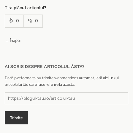
Ți-a plăcut articolul?
👍
0
👎
0
← Înapoi
AI SCRIS DESPRE ARTICOLUL ĂSTA?
Dacă platforma ta nu trimite webmentions automat, lasă aici linkul
articolului tău care face referire la acesta.
Trimite