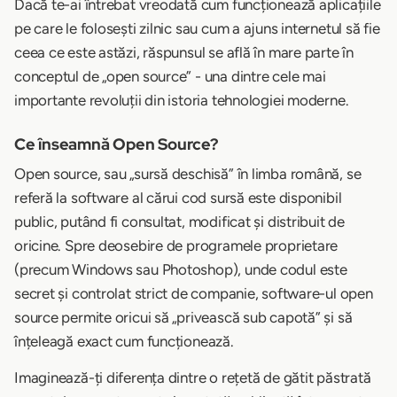
Dacă te-ai întrebat vreodată cum funcționează aplicațiile
pe care le folosești zilnic sau cum a ajuns internetul să fie
ceea ce este astăzi, răspunsul se află în mare parte în
conceptul de „open source” - una dintre cele mai
importante revoluții din istoria tehnologiei moderne.
Ce înseamnă Open Source?
Open source, sau „sursă deschisă” în limba română, se
referă la software al cărui cod sursă este disponibil
public, putând fi consultat, modificat și distribuit de
oricine. Spre deosebire de programele proprietare
(precum Windows sau Photoshop), unde codul este
secret și controlat strict de companie, software-ul open
source permite oricui să „privească sub capotă” și să
înțeleagă exact cum funcționează.
Imaginează-ți diferența dintre o rețetă de gătit păstrată