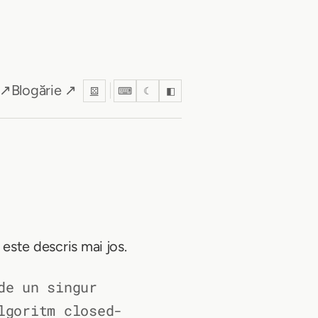
 ↗
Blogărie ↗
⚄
⌨
☾
◧
 este descris mai jos.
de un singur
lgoritm closed-