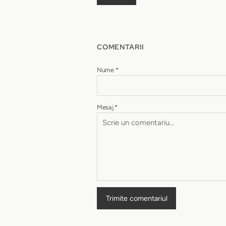
COMENTARII
Nume
*
Mesaj
*
Trimite comentariul