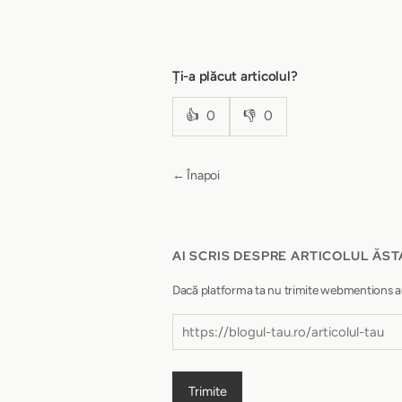
Ți-a plăcut articolul?
👍
0
👎
0
← Înapoi
AI SCRIS DESPRE ARTICOLUL ĂST
Dacă platforma ta nu trimite webmentions autom
Trimite