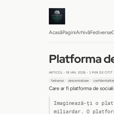
Acasă
Pagini
Arhivă
Fediverse
C
Platforma de
ARTICOL -
18 IAN. 2026
-
1 MIN DE CITIT
fediverse
descentralizare
confidentialita
Care ar fi platforma de social
Imaginează-ți o plat
miliardar. O platfor