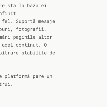
re stă la baza ei
nfinit
 fel. Suportă mesaje
puri, fotografii,
mări paginile altor
 acel conținut. O
bitrare stabilite de
e platformă pare un
trui.