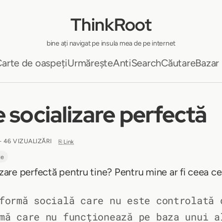
ThinkRoot
bine ați navigat pe insula mea de pe internet
arte de oaspeți
Urmărește
AntiSearch
Căutare
Bazar
 socializare perfectă
- 46 VIZUALIZĂRI
⎘ Link
te
izare perfectă pentru tine? Pentru mine ar fi ceea ce
formă socială care nu este controlată 
mă care nu funcționează pe baza unui a