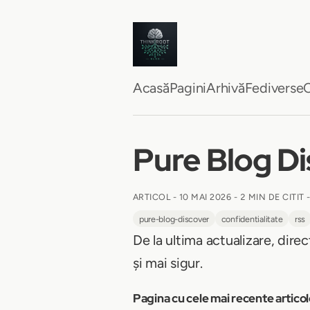
Acasă
Pagini
Arhivă
Fediverse
C
Pure Blog Dis
ARTICOL -
10 MAI 2026
-
2 MIN DE CITIT
-
pure-blog-discover
confidentialitate
rss
De la ultima actualizare, direc
și mai sigur.
Pagina cu cele mai recente artico