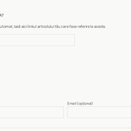
A?
at, lasă aici linkul articolului tău care face referire la acesta.
Email
(opțional)