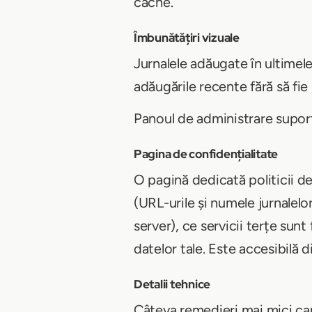
cache.
Îmbunătățiri vizuale
Jurnalele adăugate în ultimel
adăugările recente fără să fie 
Panoul de administrare suport
Pagina de confidențialitate
O pagină dedicată politicii de
(URL-urile și numele jurnalelo
server), ce servicii terțe sun
datelor tale. Este accesibilă d
Detalii tehnice
Câteva remedieri mai mici care