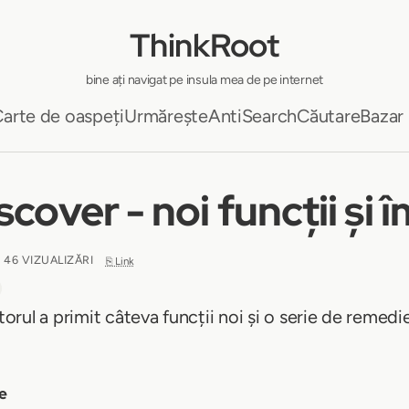
ThinkRoot
bine ați navigat pe insula mea de pe internet
arte de oaspeți
Urmărește
AntiSearch
Căutare
Bazar
cover - noi funcții și 
 46 VIZUALIZĂRI
⎘ Link
torul a primit câteva funcții noi și o serie de remedier
le