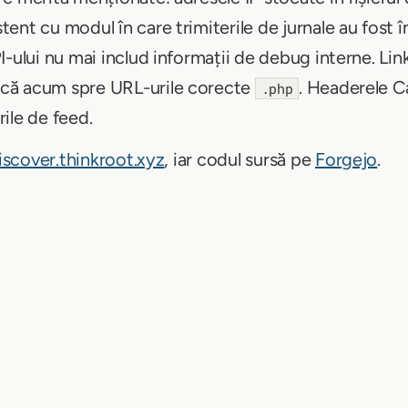
ent cu modul în care trimiterile de jurnale au fost 
ului nu mai includ informații de debug interne. Link-u
că acum spre URL-urile corecte
. Headerele C
.php
ile de feed.
iscover.thinkroot.xyz
, iar codul sursă pe
Forgejo
.