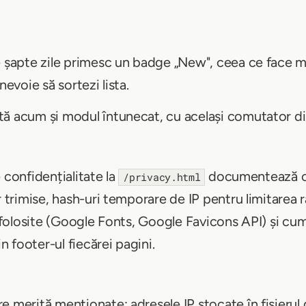
e șapte zile primesc un badge „New", ceea ce face ma
nevoie să sortezi lista.
ă acum și modul întunecat, cu același comutator dis
 confidențialitate la
documentează ce
/privacy.html
r trimise, hash-uri temporare de IP pentru limitarea r
t folosite (Google Fonts, Google Favicons API) și cum
in footer-ul fiecărei pagini.
 merită menționate: adresele IP stocate în fișierul 