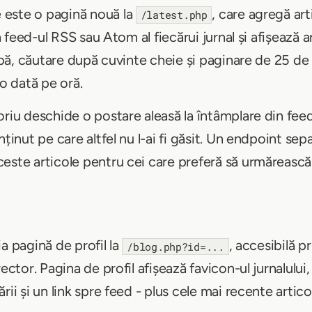
 este o pagină nouă la
, care agregă ar
/latest.php
ia feed-ul RSS sau Atom al fiecărui jurnal și afișează 
imbă, căutare după cuvinte cheie și paginare de 25 de
 dată pe oră.
oriu deschide o postare aleasă la întâmplare din feed
ținut pe care altfel nu l-ai fi găsit. Un endpoint sep
este articole pentru cei care preferă să urmărească
a pagină de profil la
, accesibilă p
/blog.php?id=...
rector. Pagina de profil afișează favicon-ul jurnalulu
rii și un link spre feed - plus cele mai recente artico