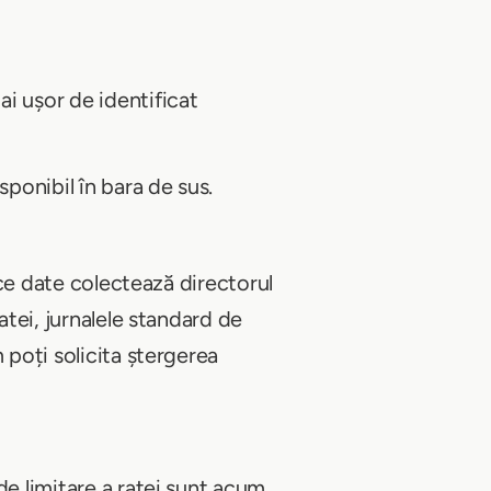
i ușor de identificat
ponibil în bara de sus.
 date colectează directorul
atei, jurnalele standard de
 poți solicita ștergerea
de limitare a ratei sunt acum