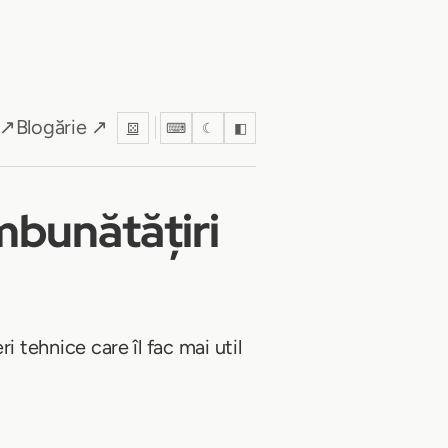
 ↗
Blogărie ↗
⚄
⌨
☾
◧
îmbunătățiri
i tehnice care îl fac mai util