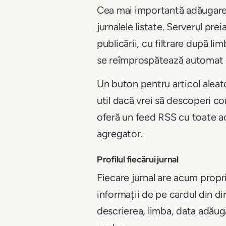
Cea mai importantă adăugare
jurnalele listate. Serverul pre
publicării, cu filtrare după l
se reîmprospătează automat o
Un buton pentru articol aleat
util dacă vrei să descoperi con
oferă un feed RSS cu toate ac
agregator.
Profilul fiecărui jurnal
Fiecare jurnal are acum propri
informații de pe cardul din di
descrierea, limba, data adăugă