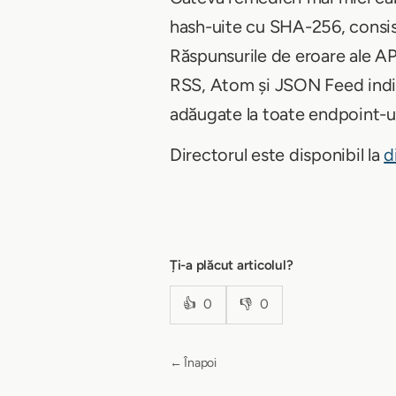
hash-uite cu SHA-256, consist
Răspunsurile de eroare ale API-
RSS, Atom și JSON Feed indi
adăugate la toate endpoint-ur
Directorul este disponibil la
d
Ți-a plăcut articolul?
👍
0
👎
0
← Înapoi