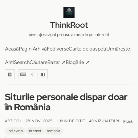
ThinkRoot
bine ați navigat pe insula mea de pe internet
Acasă
Pagini
Arhivă
Fediverse
Carte de oaspeți
Urmărește
AntiSearch
Căutare
Bazar ↗
Blogărie ↗
⚄
⌨
☾
◧
Siturile personale dispar doar
în România
ARTICOL -
28 NOV. 2025
-
1 MIN DE CITIT
- 49 VIZUALIZĂRI
⎘ Link
indieweb
internet
romania