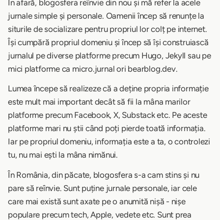
În afară, blogosfera reînvie din nou și mă refer la acele
jurnale simple și personale. Oamenii încep să renunțe la
siturile de socializare pentru propriul lor colț pe internet.
Își cumpără propriul domeniu și încep să își construiască
jurnalul pe diverse platforme precum Hugo, Jekyll sau pe
mici platforme ca micro.jurnal ori bearblog.dev.
Lumea începe să realizeze că a deține propria informație
este mult mai important decât să fii la mâna marilor
platforme precum Facebook, X, Substack etc. Pe aceste
platforme mari nu știi când poți pierde toată informația.
Iar pe propriul domeniu, informația este a ta, o controlezi
tu, nu mai ești la mâna nimănui.
În România, din păcate, blogosfera s-a cam stins și nu
pare să reînvie. Sunt puține jurnale personale, iar cele
care mai există sunt axate pe o anumită nișă - nișe
populare precum tech, Apple, vedete etc. Sunt prea