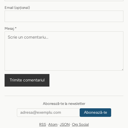
Email
(opțional)
Mesaj
*
Trimite comentariul
Abonează-te la newsletter
Abonează-te
RSS
·
Atom
·
JSON
·
Org Social