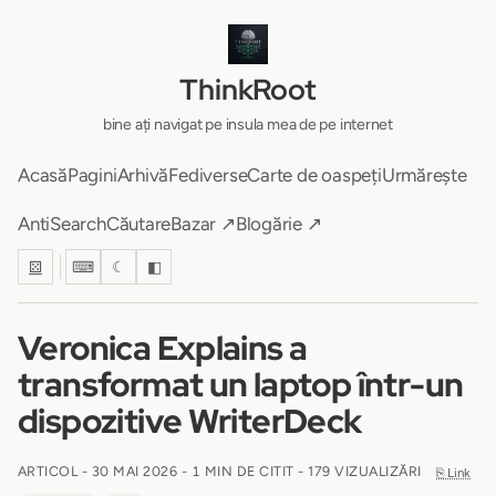
ThinkRoot
bine ați navigat pe insula mea de pe internet
Acasă
Pagini
Arhivă
Fediverse
Carte de oaspeți
Urmărește
AntiSearch
Căutare
Bazar ↗
Blogărie ↗
⚄
⌨
☾
◧
Veronica Explains a
transformat un laptop într-un
dispozitive WriterDeck
ARTICOL -
30 MAI 2026
-
1 MIN DE CITIT
- 179 VIZUALIZĂRI
⎘ Link