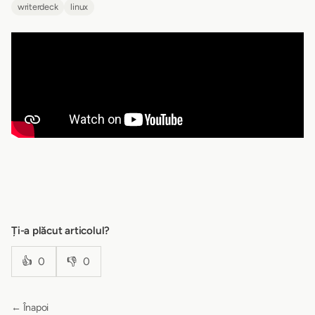
writerdeck
linux
Ți-a plăcut articolul?
👍
0
👎
0
← Înapoi