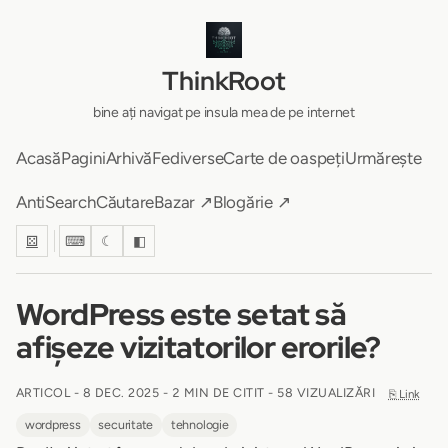
ThinkRoot
bine ați navigat pe insula mea de pe internet
Acasă
Pagini
Arhivă
Fediverse
Carte de oaspeți
Urmărește
AntiSearch
Căutare
Bazar ↗
Blogărie ↗
⚄
⌨
☾
◧
WordPress este setat să
afișeze vizitatorilor erorile?
ARTICOL -
8 DEC. 2025
-
2 MIN DE CITIT
- 58 VIZUALIZĂRI
⎘ Link
wordpress
securitate
tehnologie