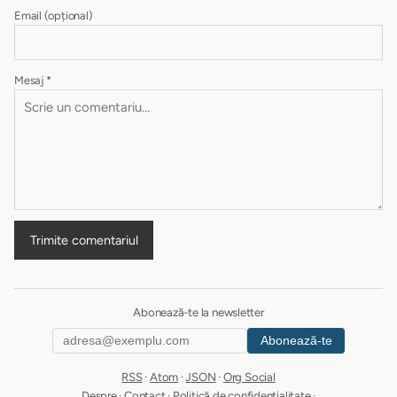
Email
(opțional)
Mesaj
*
Trimite comentariul
Abonează-te la newsletter
Abonează-te
RSS
·
Atom
·
JSON
·
Org Social
Despre
·
Contact
·
Politică de confidențialitate
·