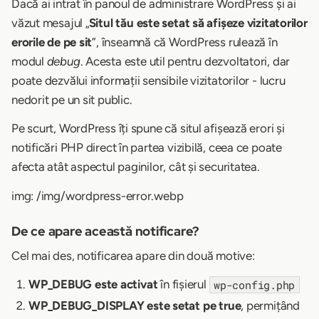
Dacă ai intrat în panoul de administrare WordPress și ai
văzut mesajul „
Situl tău este setat să afișeze vizitatorilor
erorile de pe sit
”, înseamnă că WordPress rulează în
modul
debug
. Acesta este util pentru dezvoltatori, dar
poate dezvălui informații sensibile vizitatorilor - lucru
nedorit pe un sit public.
Pe scurt, WordPress îți spune că situl afișează erori și
notificări PHP direct în partea vizibilă, ceea ce poate
afecta atât aspectul paginilor, cât și securitatea.
img: /img/wordpress-error.webp
De ce apare această notificare?
Cel mai des, notificarea apare din două motive:
WP_DEBUG este activat
în fișierul
wp-config.php
WP_DEBUG_DISPLAY este setat pe true
, permițând