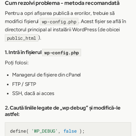
Cum rezolvi problema - metoda recomandată
Pentru a opri afișarea publică a erorilor, trebuie să
modifici fișierul
. Acest fișier se află în
wp-config.php
directorul principal al instalării WordPress (de obicei
).
public_html
1. Intră în fișierul
wp-config.php
Poți folosi:
Managerul de fișiere din cPanel
FTP / SFTP
SSH, dacă ai acces
2. Caută liniile legate de „wp debug” și modifică-le
astfel:
define( 
'WP_DEBUG'
, 
false
 );
