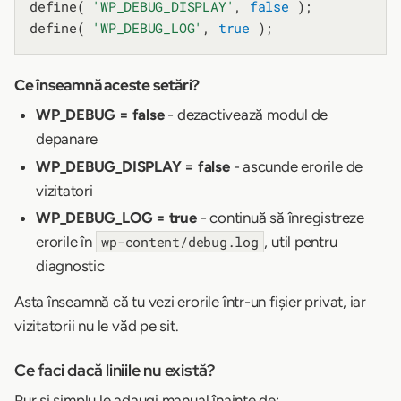
define( 
'WP_DEBUG_DISPLAY'
, 
false
 );

define( 
'WP_DEBUG_LOG'
, 
true
Ce înseamnă aceste setări?
WP_DEBUG = false
- dezactivează modul de
depanare
WP_DEBUG_DISPLAY = false
- ascunde erorile de
vizitatori
WP_DEBUG_LOG = true
- continuă să înregistreze
erorile în
, util pentru
wp-content/debug.log
diagnostic
Asta înseamnă că tu vezi erorile într-un fișier privat, iar
vizitatorii nu le văd pe sit.
Ce faci dacă liniile nu există?
Pur și simplu le adaugi manual înainte de: