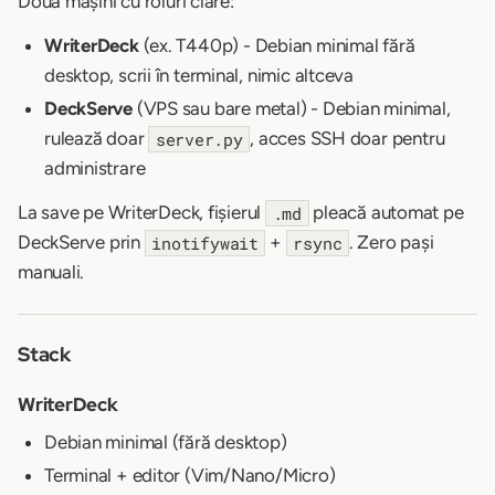
Două mașini cu roluri clare:
WriterDeck
(ex. T440p) - Debian minimal fără
desktop, scrii în terminal, nimic altceva
DeckServe
(VPS sau bare metal) - Debian minimal,
rulează doar
, acces SSH doar pentru
server.py
administrare
La save pe WriterDeck, fișierul
pleacă automat pe
.md
DeckServe prin
+
. Zero pași
inotifywait
rsync
manuali.
Stack
WriterDeck
Debian minimal (fără desktop)
Terminal + editor (Vim/Nano/Micro)