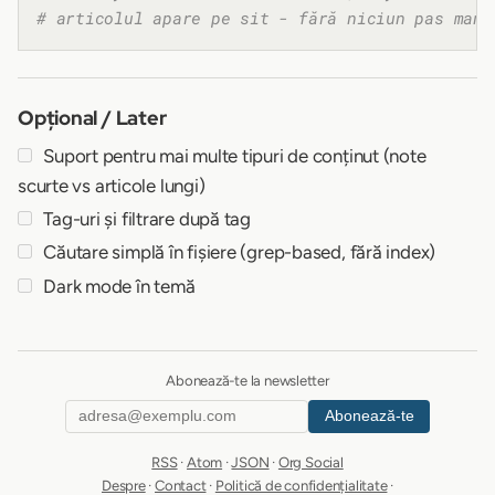
# articolul apare pe sit - fără niciun pas manu
Opțional / Later
Suport pentru mai multe tipuri de conținut (note
scurte vs articole lungi)
Tag-uri și filtrare după tag
Căutare simplă în fișiere (grep-based, fără index)
Dark mode în temă
Abonează-te la newsletter
Abonează-te
RSS
·
Atom
·
JSON
·
Org Social
Despre
·
Contact
·
Politică de confidențialitate
·