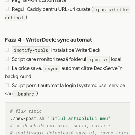
Pagină 404 customizată
Reguli Caddy pentru URL-uri curate (
/posts/titlu-
)
articol
Faza 4 - WriterDeck: sync automat
instalat pe WriterDeck
inotify-tools
Script care monitorizează folderul
local
/posts/
La orice save,
automat către DeckServe în
rsync
background
Script pornit automat la login (systemd user service
sau
)
.bashrc
# flux tipic
./new-post.sh 
"Titlul articolului meu"
# se deschide editorul, scrii, salvezi
# inotifywait detectează save-ul, rsync trimite