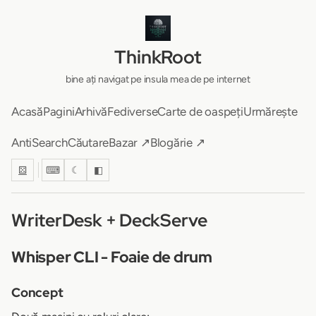
ThinkRoot
bine ați navigat pe insula mea de pe internet
Acasă
Pagini
Arhivă
Fediverse
Carte de oaspeți
Urmărește
AntiSearch
Căutare
Bazar ↗
Blogărie ↗
⚄
⌨
☾
◧
WriterDesk + DeckServe
Whisper CLI - Foaie de drum
Concept