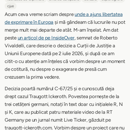
cjue
Acum ceva vreme scriam despre
unde a ajuns libertatea
de exprimare în Europa
și mă gândeam că lucrurile nu pot
merge mult mai departe de atât. M-am înșelat. Am dat
peste
un articol de pe InsideOver
, semnat de Roberto
Vivaldelli, care descrie o decizie a Curții de Justiție a
Uniunii Europene dată pe 2 iulie 2026, și după ce am
citit-o cu atenție am înțeles că vorbim despre un moment
de cotitură, nu despre o exagerare de presă cum
crezusem la prima vedere.
Decizia poartă numărul C-67/25 și e cunoscută deja
drept cazul Traugott Ickeroth. Povestea pornește de la
trei cetățeni germani, notați în text doar cu inițialele R, N
și K, care au publicat patru materiale video de la RT
Germany pe un jurnal numit Live Ticker, găzduit pe
traugott-ickeroth.com. Vorbim despre un proiect care nu