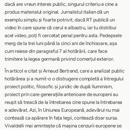
dacă are vreun interes public, singurul criteriu e cine a
produs materialul original. Jurnalistul italian dă un
exemplu simplu și foarte potrivit, dacă RT publică un
video în care spune că cerul e albastru, iar tu distribui
acel video, poți fi cercetat penal pentru asta. Pedepsele
merg de la trei luni până la cinci ani de închisoare, așa
cum reiese din paragraful 7 al hotărârii, care face
trimitere la legea germană privind comerțul exterior.
În articol e citat și Arnaud Bertrand, care a analizat public
hotărârea și a numit-o o distrugere completă a întregului
proiect politic, filosofic și juridic de după Iluminism,
proiect prin care generațiile anterioare de europeni au
reușit să treacă de la întrebarea cine spune la întrebarea
e adevărat. Azi, în Uniunea Europeană, adevărul nu mai
contează ca apărare în fața legii, contează doar sursa.
Vivaldelli mai amintește că mașina cenzurii europene se