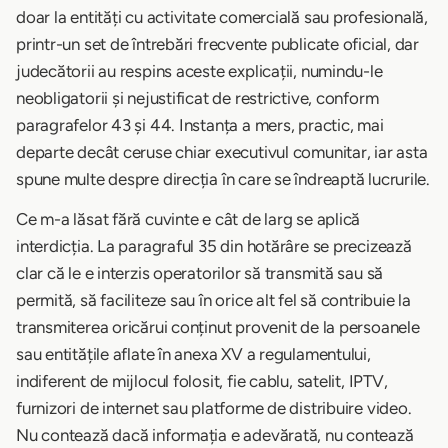
doar la entități cu activitate comercială sau profesională,
printr-un set de întrebări frecvente publicate oficial, dar
judecătorii au respins aceste explicații, numindu-le
neobligatorii și nejustificat de restrictive, conform
paragrafelor 43 și 44. Instanța a mers, practic, mai
departe decât ceruse chiar executivul comunitar, iar asta
spune multe despre direcția în care se îndreaptă lucrurile.
Ce m-a lăsat fără cuvinte e cât de larg se aplică
interdicția. La paragraful 35 din hotărâre se precizează
clar că le e interzis operatorilor să transmită sau să
permită, să faciliteze sau în orice alt fel să contribuie la
transmiterea oricărui conținut provenit de la persoanele
sau entitățile aflate în anexa XV a regulamentului,
indiferent de mijlocul folosit, fie cablu, satelit, IPTV,
furnizori de internet sau platforme de distribuire video.
Nu contează dacă informația e adevărată, nu contează