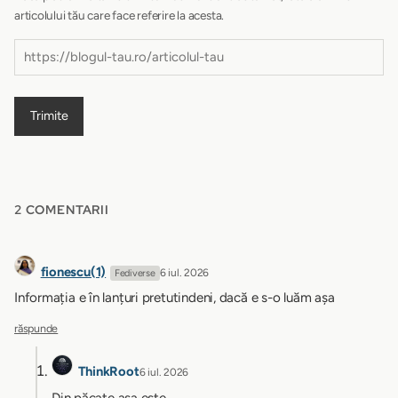
articolului tău care face referire la acesta.
Trimite
2 COMENTARII
fionescu(1)
6 iul. 2026
Fediverse
Informația e în lanțuri pretutindeni, dacă e s-o luăm așa
răspunde
ThinkRoot
6 iul. 2026
Din păcate așa este