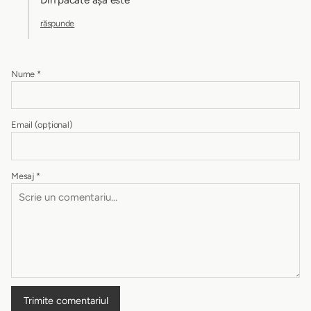
răspunde
Nume
*
Email
(opțional)
Mesaj
*
Trimite comentariul