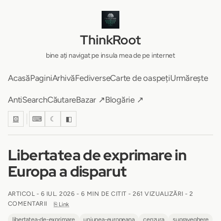
ThinkRoot
bine ați navigat pe insula mea de pe internet
Acasă
Pagini
Arhivă
Fediverse
Carte de oaspeți
Urmărește
AntiSearch
Căutare
Bazar ↗
Blogărie ↗
⚄
⌨
☾
◧
Libertatea de exprimare in
Europa a disparut
ARTICOL -
6 IUL. 2026
-
6 MIN DE CITIT
- 261 VIZUALIZĂRI - 2
COMENTARII
⎘ Link
libertatea-de-exprimare
uniunea-europeana
cenzura
supraveghere