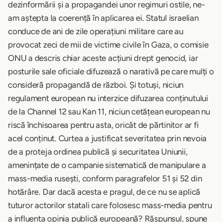
dezinformării și a propagandei unor regimuri ostile, ne-
am aștepta la coerență în aplicarea ei. Statul israelian
conduce de ani de zile operațiuni militare care au
provocat zeci de mii de victime civile în Gaza, o comisie
ONU a descris chiar aceste acțiuni drept genocid, iar
posturile sale oficiale difuzează o narativă pe care mulți o
consideră propagandă de război. Și totuși, niciun
regulament european nu interzice difuzarea conținutului
de la Channel 12 sau Kan 11, niciun cetățean european nu
riscă închisoarea pentru asta, oricât de părtinitor ar fi
acel conținut. Curtea a justificat severitatea prin nevoia
de a proteja ordinea publică și securitatea Uniunii,
amenințate de o campanie sistematică de manipulare a
mass-media rusești, conform paragrafelor 51 și 52 din
hotărâre. Dar dacă acesta e pragul, de ce nu se aplică
tuturor actorilor statali care folosesc mass-media pentru
a influența opinia publică europeană? Răspunsul, spune