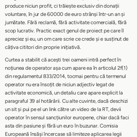
produce niciun profit, ci trăiește exclusiv din donații
voluntare, în jur de 60000 de euro strânși într-un an și
jumătate. Fără reclamă, fără activitate comercială, fără
scop lucrativ. Practic exact genul de proiect pe care îl
apreciez și eu, un om care scrie ce crede și e susținut de
câțiva cititori din proprie inițiativă.
Curtea a stabilit că acești trei oameni intră perfect în
noțiunea de operator așa cum apare ea în articolul 2f(1)
din regulamentul 833/2014, tocmai pentru că termenul
operator nu era însoțit de niciun adjectiv legat de
activitate economică, un detaliu care apare explicit la
paragraful 39 al hotărârii. Cu alte cuvinte, dacă deschizi
un sit și pui pe el un link către un video de la RT, devii
operator în sensul sancțiunilor europene, chiar dacă faci
asta din pasiune și fără un euro în buzunar. Comisia
Europeană însăși încercase să limiteze aplicarea legii