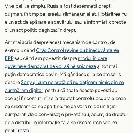
Vivaldelli, e simplu, Rusia a fost desemnată drept
dușman, în timp ce Israelul rămâne un aliat. Hotărârea nu
e un act de apărare a adevărului sau a informării corecte,
ci un act politic deghizat în drept.
Am mai scris despre acest mecanism de control, de
exemplu când
Chat Control revine cu binecuvântarea
EPP
sau când am povestit despre
modul în care
guvernele democratice vor să ne spioneze
și tot mai
puțin democratice devin. Mă gândesc și la ce am scris
despre
Sony și cum ne arată că nu deținem nimic din ce
cumpărăm digital
, pentru că toate aceste povești au
același fir comun, ni se ia treptat controlul asupra a ceea
ce credeam că ne aparține, fie că vorbim de un fișier
cumpărat, de o conversație privată sau, acum, de dreptul
de a distribui o informație fără să riscăm închisoarea
pentru asta.