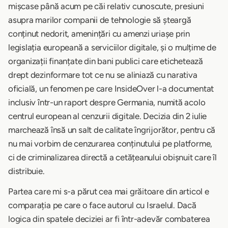
mișcase până acum pe căi relativ cunoscute, presiuni
asupra marilor companii de tehnologie să șteargă
conținut nedorit, amenințări cu amenzi uriașe prin
legislația europeană a serviciilor digitale, și o mulțime de
organizații finanțate din bani publici care etichetează
drept dezinformare tot ce nu se aliniază cu narativa
oficială, un fenomen pe care InsideOver l-a documentat
inclusiv într-un raport despre Germania, numită acolo
centrul european al cenzurii digitale. Decizia din 2 iulie
marchează însă un salt de calitate îngrijorător, pentru că
nu mai vorbim de cenzurarea conținutului pe platforme,
ci de criminalizarea directă a cetățeanului obișnuit care îl
distribuie.
Partea care mi s-a părut cea mai grăitoare din articol e
comparația pe care o face autorul cu Israelul. Dacă
logica din spatele deciziei ar fi într-adevăr combaterea